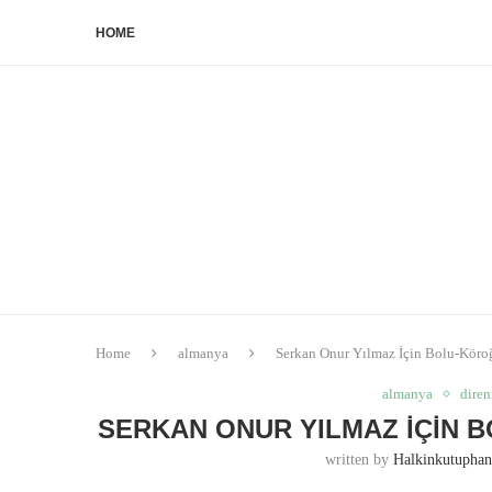
HOME
Home
almanya
Serkan Onur Yılmaz İçin Bolu-Köroğ
almanya
diren
SERKAN ONUR YILMAZ İÇIN 
written by
Halkinkutupha