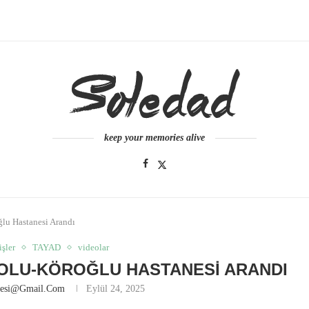
keep your memories alive
lu Hastanesi Arandı
işler
TAYAD
videolar
BOLU-KÖROĞLU HASTANESI ARANDI
nesi@gmail.com
Eylül 24, 2025