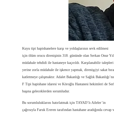
Kuyu tipi hapishanelere karşı ve yoldaşlarının sevk edilmesi
için ölüm orucu direnişinin 318. gününde olan Serkan Onur Yıl
müdahale tehdidi ile hastaneye kaçırıldı. Karşılanabilir talepler
yerine zorla müdahale ile işkence yapmak, direnişçiyi sakat bı
katletmeye çalışmaktır. Adalet Bakanlığı ve Sağlık Bakanlığı’nı
F Tipi hapishane idaresi ve Köroğlu Hastanesi hekimleri de Se
başına geleceklerden sorumludur.
Bu sorumluluklarını hatırlatmak için TAYAD’lı Aileler’in
çağrısıyla Faruk Ereren tarafından hastahane aradığında cevap 