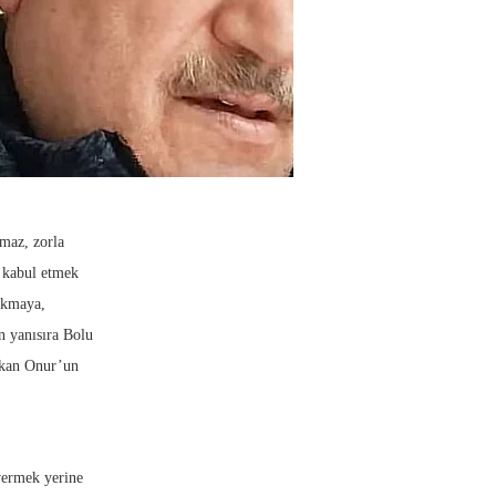
maz, zorla
i kabul etmek
rakmaya,
n yanısıra Bolu
rkan Onur’un
vermek yerine