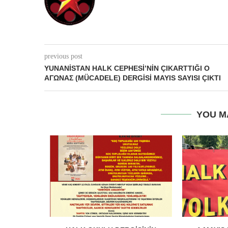
previous post
YUNANISTAN HALK CEPHESI’NIN ÇIKARTTIĞI Ο
ΑΓΩΝΑΣ (MÜCADELE) DERGISI MAYIS SAYISI ÇIKTI
YOU M