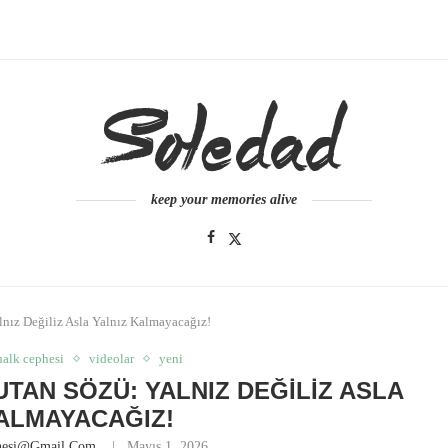
keep your memories alive
lnız Değiliz Asla Yalnız Kalmayacağız!
halk cephesi
videolar
yeni
UTAN SÖZÜ: YALNIZ DEĞILIZ ASLA
ALMAYACAĞIZ!
anesi@gmail.com
Mayıs 1, 2026