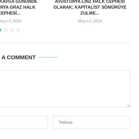
 KAVGA GÜNÜNDE
AVUSTURYA LINZ HALK CEPHESI
RYA GRAZ HALK
OLARAK; KAPITALIST SÖMÜRÜYE
M
CEPHESI...
ZULME...
ayıs 2, 2026
Mayıs 2, 2026
E A COMMENT