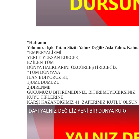
*Haftanın
Yolumuza Işık Tutan Sözü: Yalnız Değiliz Asla Yalnız Kalm
*EMPERYALİZMİ
YERLE YEKSAN EDECEK,
EZİLEN TÜM
DÜNYA HALKLARINI ÖZGÜRLEŞTİRECEĞİZ
*TÜM DÜNYAYA
İLAN EDİYORUZ Kİ;
1)UMUDUMUZU
2)DİRENME
GÜCÜMÜZÜ BİTİREMEDİNİZ, BİTİREMEYECEKSİNİZ!
KUYU TİPLERİNE
KARŞI KAZANDIĞIMIZ 41. ZAFERİMİZ KUTLU OLSUN.