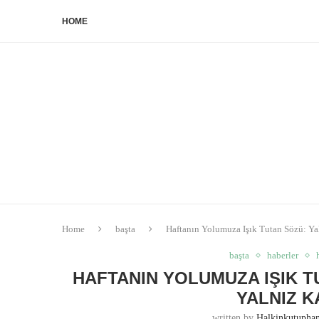
HOME
Home
başta
Haftanın Yolumuza Işık Tutan Sözü: Ya
başta
haberler
HAFTANIN YOLUMUZA IŞIK T
YALNIZ K
written by
Halkinkutuph