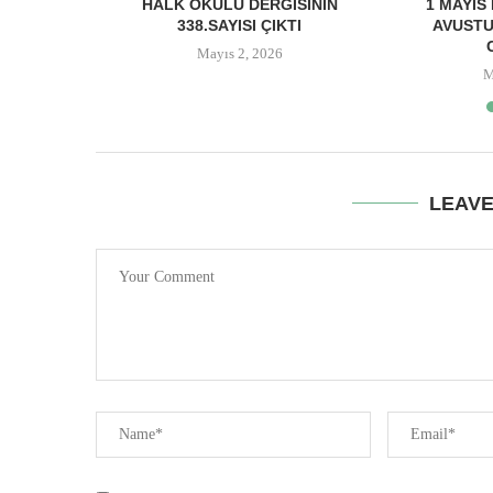
ELER 2026 1
HALK OKULU DERGISININ
1 MAYIS
RDAYDILAR
338.SAYISI ÇIKTI
AVUSTU
Mayıs 2, 2026
M
LEAV