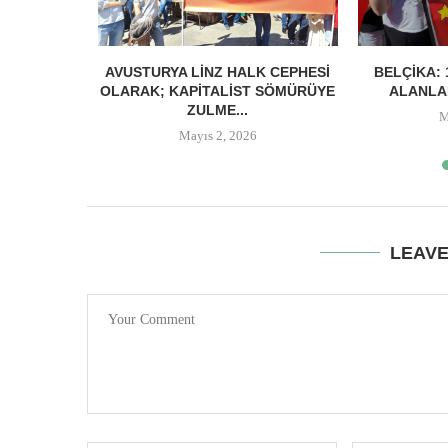
ORUM
AVUSTURYA LINZ HALK CEPHESI
BELÇIKA:
N ŞENGÜL
OLARAK; KAPITALIST SÖMÜRÜYE
ALANLA
.
ZULME...
M
Mayıs 2, 2026
LEAV