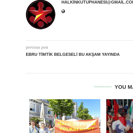
HALKINKUTUPHANESI@GMAIL.CO
previous post
EBRU TIMTIK BELGESELI BU AKŞAM YAYINDA
YOU M