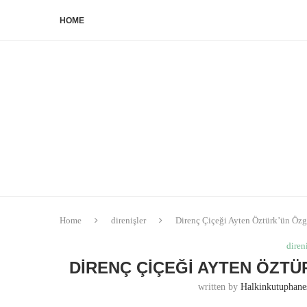
HOME
Home
direnişler
Direnç Çiçeği Ayten Öztürk’ün Özg
diren
DIRENÇ ÇIÇEĞI AYTEN ÖZT
written by
Halkinkutuphan