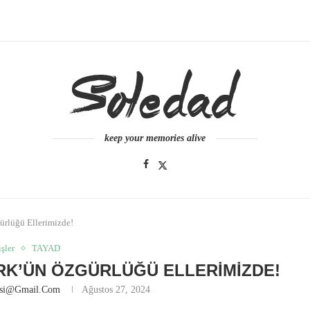
keep your memories alive
ürlüğü Ellerimizde!
işler
TAYAD
ÜRK’ÜN ÖZGÜRLÜĞÜ ELLERIMIZDE!
esi@gmail.com
Ağustos 27, 2024