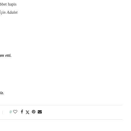
bbet hapis
İçin Adalet
am etti.
iz.
0