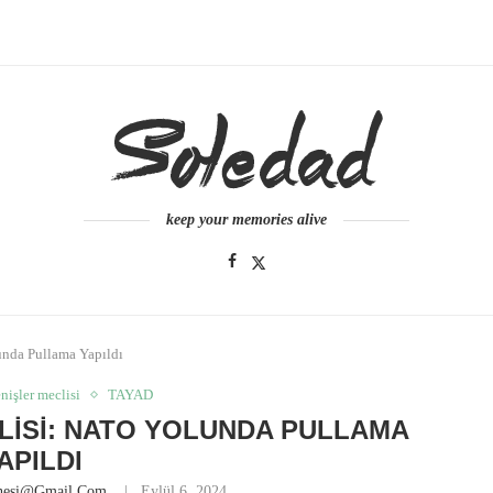
keep your memories alive
unda Pullama Yapıldı
enişler meclisi
TAYAD
LISI: NATO YOLUNDA PULLAMA
APILDI
anesi@gmail.com
Eylül 6, 2024