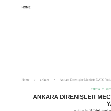
HOME
Home
ankara
Ankara Direnişler Meclisi: NATO Yol
ankara
dir
ANKARA DIRENIŞLER MEC
Y
written by
Halkinkutuph