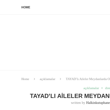
HOME
Home
açıklamalar
TAYAD’lı Aileler Meydanlarda 
açıklamalar
dir
TAYAD’LI AILELER MEYDA
written by
Halkinkutuphan