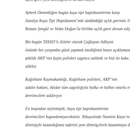
Ayberk Demirdöğen bugün kuyu tipi hapishanelerine karşı
Antalya Kuyu Tipi Hapishanesi’nde sürdürdüğü açlık grevinin 
Rezzan Şengül ve Vedat Doğan’la birlikte açlık grevi devam ediy
Biz bugün TAYAD’lı Aileler olarak Çağlayan Adliyesi
önünde her çarşamba günü yapmak istediğimiz basın açıklaması
şekilde AKP’nin faşist polisleri azgınca saldırdı ve bizi ite kaka
aldılar.
Kağıthane Kaymakamlığı, Kağıthane polisleri, AKP’nin
adalet bakanı, iktidar tüm azgınlığıyla halka ve halkın onurlu ev
devrimcilere saldırıyor.
En başından söylemiştik; kuyu tipi hapishanelerine
devrimcileri hapsedemeyeceksiniz. Nihayetinde Nurettin Kaya’n
direnişiyle kazandığımız zaferini yeni direnişçilerle kazanmaya 