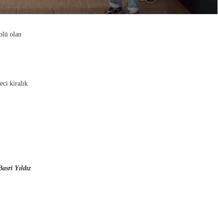
olü olan
ci kiralık
asri Yıldız