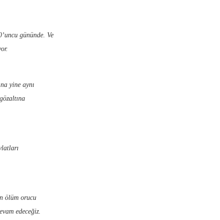
10’uncu gününde. Ve
or.
na yine aynı
 gözaltına
latları
ın ölüm orucu
devam edeceğiz.