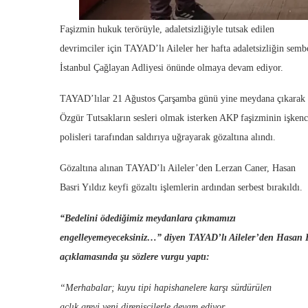
Faşizmin hukuk terörüyle, adaletsizliğiyle tutsak edilen
devrimciler için TAYAD’lı Aileler her hafta adaletsizliğin semb
İstanbul Çağlayan Adliyesi önünde olmaya devam ediyor.
TAYAD’lılar 21 Ağustos Çarşamba günü yine meydana çıkarak
Özgür Tutsakların sesleri olmak isterken AKP faşizminin işkence
polisleri tarafından saldırıya uğrayarak gözaltına alındı.
Gözaltına alınan TAYAD’lı Aileler’den Lerzan Caner, Hasan
Basri Yıldız keyfi gözaltı işlemlerin ardından serbest bırakıldı.
“Bedelini ödediğimiz meydanlara çıkmamızı
engelleyemeyeceksiniz…” diyen TAYAD’lı Aileler’den Hasan B
açıklamasında şu sözlere vurgu yaptı:
“Merhabalar; kuyu tipi hapishanelere karşı sürdürülen
açlık grevi yeni direnişçilerle devam ediyor.