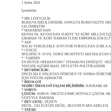
1 Şubat 2026
İçindekiler
*
MİLLİYETÇİLİK
BURJUVA İDEOLOJİSİDİR; SONUÇTA BURJUVAZİYE Hİ
GELİNMİŞTİR!
*
MAHABAD’DAN
KENYA’YA, KENYA’DAN SURİYE’YE KÜRT MİLLİYETÇ
ÇIKMADI VE KÜRT HAREKETLERİ EMPERYALİZM ELİ
*
AKP
HALKI VERGİLERLE SOYUYOR YOKSULDAN ZORLA A
*
CENGİZ
HOLDİNG’E 10 YIL VERGİ MUAFİYETİ AKP HALKTAN
*
“TARİHİN
EN BÜYÜK OPERASYONU” FİYASKOYA DÖNÜŞTÜ: NE
YAYGINLAŞTIRILMASI, DEVLETİN POLİTİKASIDIR
* DEVRİMCİLİK:
ÖNCELİKLE HALKTAN ÖĞRENEN VE SONRA ÖĞRETM
İÇİN YOĞUNLAŞMAKTIR
* İDEOLOJİ
NEDİR? İDEOLOJİ YAŞAM BİÇİMİDİR:
KAVRAMLAR
* SORUN
ÇÖZÜM:
SORUN: ÖRGÜTLENME İHTİYACI ÇÖZÜM: H
GÖZÜYLE BAKMAK
* DEV-GENÇ:
DÜNÜN
DEĞİL, GELECEĞİN DEĞİL; BUGÜNÜN MÜCADELESİ
* TAYAD