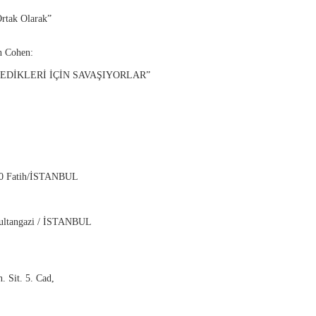
Ortak Olarak”
n Cohen:
DİKLERİ İÇİN SAVAŞIYORLAR”
220 Fatih/İSTANBUL
Sultangazi / İSTANBUL
. Sit. 5. Cad,