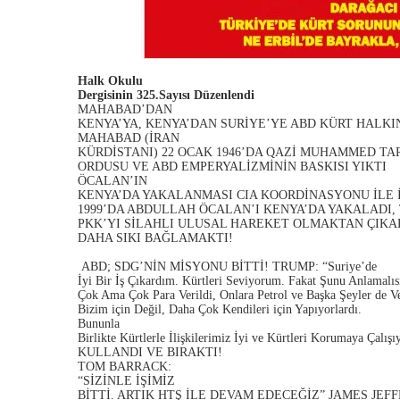
Halk Okulu
Dergisinin 325.Sayısı Düzenlendi
MAHABAD’DAN
KENYA’YA, KENYA’DAN SURİYE’YE ABD KÜRT HALKIN
MAHABAD (İRAN
KÜRDİSTANI) 22 OCAK 1946’DA QAZİ MUHAMMED T
ORDUSU VE ABD EMPERYALİZMİNİN BASKISI YIKTI
ÖCALAN’IN
KENYA’DA YAKALANMASI CIA KOORDİNASYONU İLE İ
1999’DA ABDULLAH ÖCALAN’I KENYA’DA YAKALADI,
PKK’YI SİLAHLI ULUSAL HAREKET OLMAKTAN ÇIKA
DAHA SIKI BAĞLAMAKTI!
ABD; SDG’NİN MİSYONU BİTTİ! TRUMP: “Suriye’de
İyi Bir İş Çıkardım. Kürtleri Seviyorum. Fakat Şunu Anlamalısı
Çok Ama Çok Para Verildi, Onlara Petrol ve Başka Şeyler de Ver
Bizim için Değil, Daha Çok Kendileri için Yapıyorlardı.
Bununla
Birlikte Kürtlerle İlişkilerimiz İyi ve Kürtleri Korumaya Ç
KULLANDI VE BIRAKTI!
TOM BARRACK:
“SİZİNLE İŞİMİZ
BİTTİ. ARTIK HTŞ İLE DEVAM EDECEĞİZ” JAMES JEF