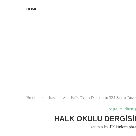
HOME
Home
başta
Halk Okulu Dergisinin 325.Sayısı Düze
başta
direniş
HALK OKULU DERGISIN
written by
Halkinkutuph