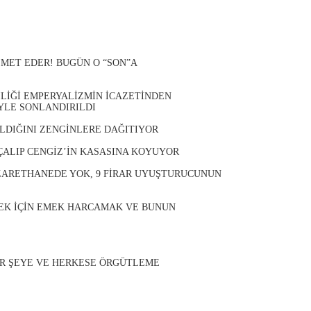
ZMET EDER! BUGÜN O “SON”A
İLİĞİ EMPERYALİZMİN İCAZETİNDEN
YLE SONLANDIRILDI
LDIĞINI ZENGİNLERE DAĞITIYOR
 ÇALIP CENGİZ’İN KASASINA KOYUYOR
ZARETHANEDE YOK, 9 FİRAR UYUŞTURUCUNUN
EK İÇİN EMEK HARCAMAK VE BUNUN
ER ŞEYE VE HERKESE ÖRGÜTLEME