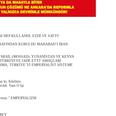
I HEP KULLANDI, EZDİ VE SATTI!
ARAFINDAN KURULDU MAHABAD’I İRAN
SRAİL (MOSSAD), YUNANİSTAN VE KENYA
 TÜRKİYEYE İADE ETTİ! AMAÇLARI
RMA, TÜRKİYE’Yİ EMPERYALİST SİSTEME
n ki; Kürtlere
ildi. Yani O İşi
alışıyoruz.” EMPERYALİZM
FREY