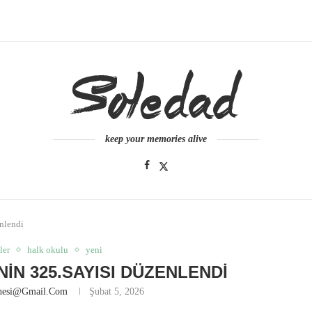
keep your memories alive
nlendi
ler
halk okulu
yeni
IN 325.SAYISI DÜZENLENDI
anesi@gmail.com
Şubat 5, 2026