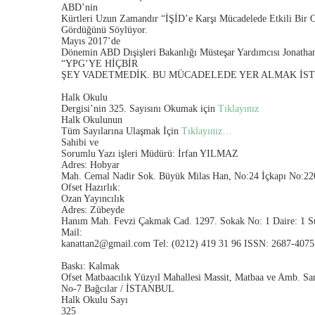
ABD’nin
Kürtleri Uzun Zamandır “İŞİD’e Karşı Mücadelede Etkili Bir 
Gördüğünü Söylüyor.
Mayıs 2017’de
Dönemin ABD Dışişleri Bakanlığı Müsteşar Yardımcısı Jonatha
“YPG’YE HİÇBİR
ŞEY VADETMEDİK. BU MÜCADELEDE YER ALMAK İSTE
Halk Okulu
Dergisi’nin 325. Sayısını Okumak için
Tıklayınız
Halk Okulunun
Tüm Sayılarına Ulaşmak İçin
Tıklayınız…
Sahibi ve
Sorumlu Yazı işleri Müdürü: İrfan YILMAZ
Adres: Hobyar
Mah. Cemal Nadir Sok. Büyük Milas Han, No:24 İçkapı No:
Ofset Hazırlık:
Ozan Yayıncılık
Adres: Zübeyde
Hanım Mah. Fevzi Çakmak Cad. 1297. Sokak No: 1 Daire: 1 
Mail:
kanattan2@gmail.com Tel: (0212) 419 31 96 ISSN: 2687-4075
Baskı: Kalmak
Ofset Matbaacılık Yüzyıl Mahallesi Massit, Matbaa ve Amb. San
No-7 Bağcılar / İSTANBUL
Halk Okulu Sayı
325