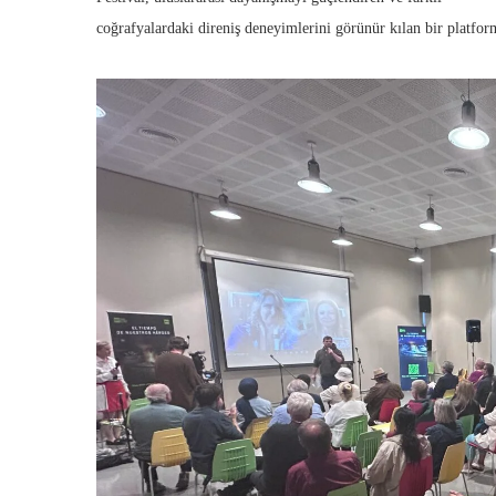
coğrafyalardaki direniş deneyimlerini görünür kılan bir platfor