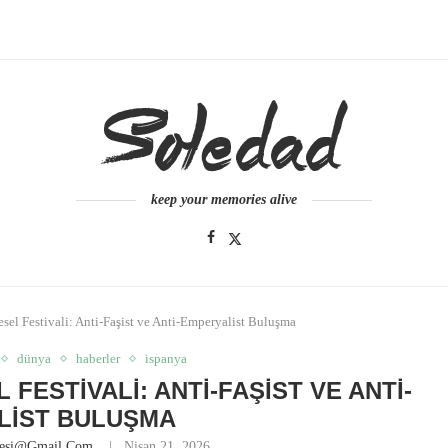
keep your memories alive
sel Festivali: Anti-Faşist ve Anti-Emperyalist Buluşma
dünya
haberler
ispanya
FESTIVALI: ANTI-FAŞIST VE ANTI-
LIST BULUŞMA
nesi@gmail.com
Nisan 21, 2026