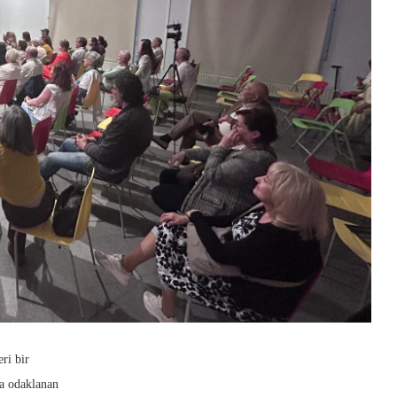
eri bir
ra odaklanan