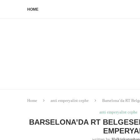
HOME
Home
anti emperyalist cephe
Barselona’da RT Belge
anti emperyalist cephe
BARSELONA’DA RT BELGESEL 
EMPERYA
written by
Halkinkutupha