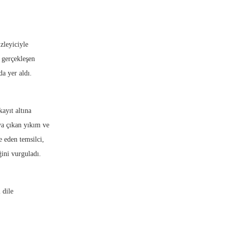
zleyiciyle
 gerçekleşen
da yer aldı.
ayıt altına
ya çıkan yıkım ve
e eden temsilci,
ini vurguladı.
 dile