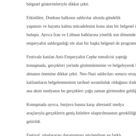
belgesel gösterimleriyle dikkat çekti.
Etkinlikte, Donbass halkının saldırılar altında gündelik
yaşamını ve hayatta kalma mücadelesini konu alan bir belgesel i
buluştu. Ayrıca İran ve Lübnan halklarına yönelik son dönemde
emperyalist saldırganlığı ele alan bir başka belgesel de program
Festivale katılan Anti-Emperyalist Cephe temsilcisi yaptığı
konuşmada, gerçekleri yerinde gözlemlemenin ve belgeleyerek k
almanın önemine dikkat çekti. Neo-Nazi saldırıları sonucu orta
katliamların belgelenmesinin tarihsel sorumluluk olduğunu ifad
ana akım medyanın bu gerçekleri çoğu zaman görmezden geldiğ
Konuşmada ayrıca, burjuva basına karşı alternatif medya
araçlarıyla gerçeklerin geniş kitlelere ulaştırılmasının gerekliliği
getirildi.
Festival, uluslararası dayanışmayı güçlendiren ve farklı