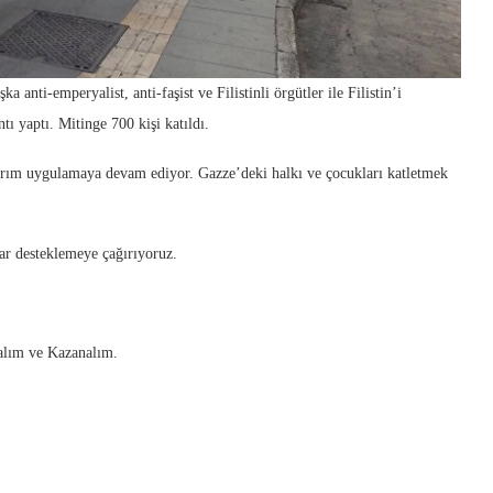
nti-emperyalist, anti-faşist ve Filistinli örgütler ile Filistin’i
ı yaptı. Mitinge 700 kişi katıldı.
ırım uygulamaya devam ediyor. Gazze’deki halkı ve çocukları katletmek
dar desteklemeye çağırıyoruz.
alım ve Kazanalım.