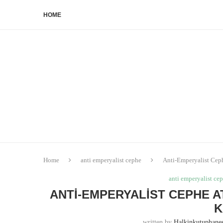
HOME
Home
anti emperyalist cephe
Anti-Emperyalist Ceph
anti emperyalist ce
ANTI-EMPERYALIST CEPHE AT
K
written by
Halkinkutuphan