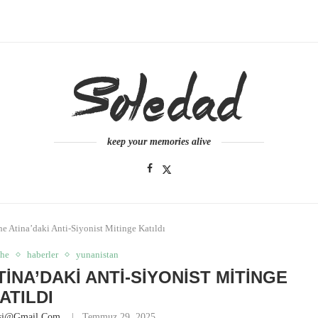
keep your memories alive
e Atina’daki Anti-Siyonist Mitinge Katıldı
phe
haberler
yunanistan
INA’DAKI ANTI-SIYONIST MITINGE
ATILDI
esi@gmail.com
Temmuz 29, 2025