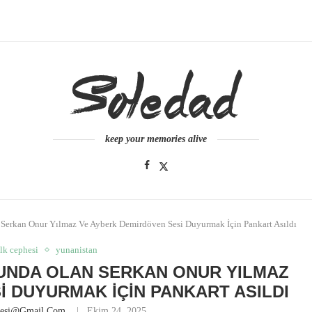
keep your memories alive
Serkan Onur Yılmaz Ve Ayberk Demirdöven Sesi Duyurmak İçin Pankart Asıldı
lk cephesi
yunanistan
UNDA OLAN SERKAN ONUR YILMAZ
I DUYURMAK İÇIN PANKART ASILDI
nesi@gmail.com
Ekim 24, 2025