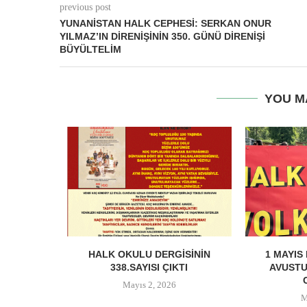
previous post
YUNANISTAN HALK CEPHESI: SERKAN ONUR
YILMAZ’IN DIRENIŞININ 350. GÜNÜ DIRENIŞI
BÜYÜLTELIM
YOU M
ELER 2026 1
HALK OKULU DERGISININ
1 MAYIS
RDAYDILAR
338.SAYISI ÇIKTI
AVUSTU
Mayıs 2, 2026
M