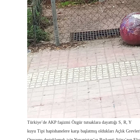
Türkiye’de AKP faşizmi Özgür tutsaklara dayattığı S, R, Y
kuyu Tipi hapishanelere karşı başlatmış oldukları Açlık Grevle
Orucunu desteklemek için Yunanistan’ın Başkenti Atina’nın Eks