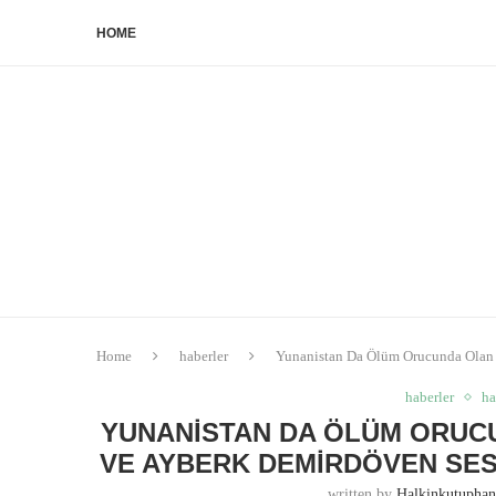
HOME
Home
haberler
Yunanistan Da Ölüm Orucunda Olan 
haberler
ha
YUNANISTAN DA ÖLÜM ORUC
VE AYBERK DEMIRDÖVEN SES
written by
Halkinkutupha