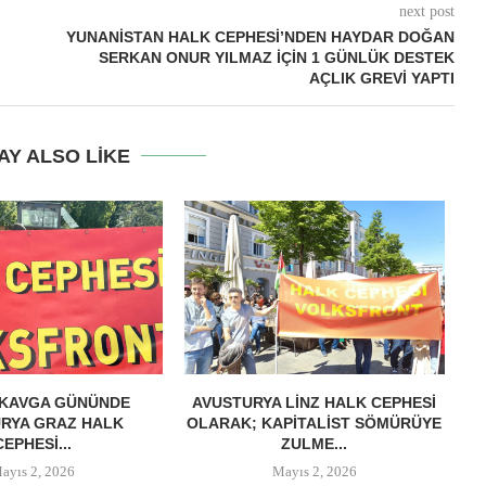
next post
YUNANISTAN HALK CEPHESI’NDEN HAYDAR DOĞAN
SERKAN ONUR YILMAZ İÇIN 1 GÜNLÜK DESTEK
AÇLIK GREVI YAPTI
AY ALSO LIKE
 KAVGA GÜNÜNDE
AVUSTURYA LINZ HALK CEPHESI
RYA GRAZ HALK
OLARAK; KAPITALIST SÖMÜRÜYE
M
CEPHESI...
ZULME...
ayıs 2, 2026
Mayıs 2, 2026