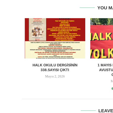
YOU M
MEYDANI:
HALK OKULU DERGISININ
1 MAYIS
 VE HALK
338.SAYISI ÇIKTI
AVUSTU
Mayıs 2, 2026
M
LEAV