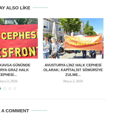
AY ALSO LIKE
 KAVGA GÜNÜNDE
AVUSTURYA LINZ HALK CEPHESI
RYA GRAZ HALK
OLARAK; KAPITALIST SÖMÜRÜYE
M
CEPHESI...
ZULME...
ayıs 2, 2026
Mayıs 2, 2026
E A COMMENT