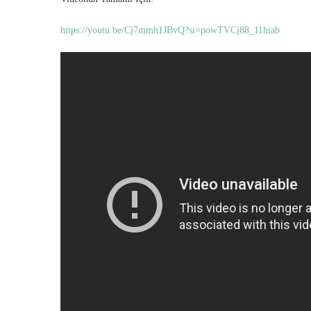
https://youtu.be/Cj7mmh1JBvQ?si=powTVCj88_11hiab