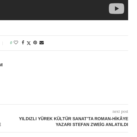
0
M
next post
YILDIZLI YÜREK KÜLTÜR SANAT’TA ROMAN-HIKÂYE
E
YAZARI STEFAN ZWEIG ANLATILDI