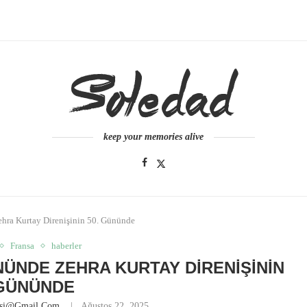
keep your memories alive
ehra Kurtay Direnişinin 50. Gününde
Fransa
haberler
ÜNÜNDE ZEHRA KURTAY DIRENIŞININ
 GÜNÜNDE
esi@gmail.com
Ağustos 22, 2025