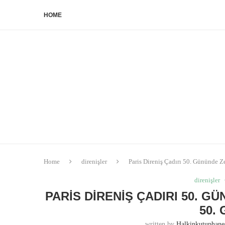
HOME
Home
direnişler
Paris Direniş Çadırı 50. Gününde Z
direnişler
PARIS DIRENIŞ ÇADIRI 50. G
50.
written by
Halkinkutuphan