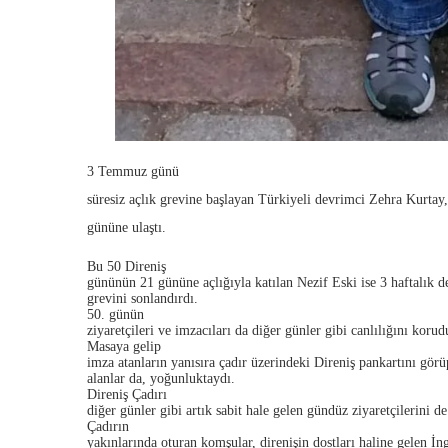
3 Temmuz günü
süresiz açlık grevine başlayan Türkiyeli devrimci Zehra Kurtay,
gününe ulaştı.
Bu 50 Direniş
gününün 21 gününe açlığıyla katılan Nezif Eski ise 3 haftalık de
grevini sonlandırdı.
50. günün
ziyaretçileri ve imzacıları da diğer günler gibi canlılığını korud
Masaya gelip
imza atanların yanısıra çadır üzerindeki Direniş pankartını görü
alanlar da, yoğunluktaydı.
Direniş Çadırı
diğer günler gibi artık sabit hale gelen gündüz ziyaretçilerini de
Çadırın
yakınlarında oturan komşular, direnişin dostları haline gelen İng