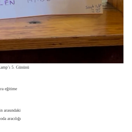
 Kamp’ı 5. Gününü
ra eğitime
n arasındaki
oda aracılığı