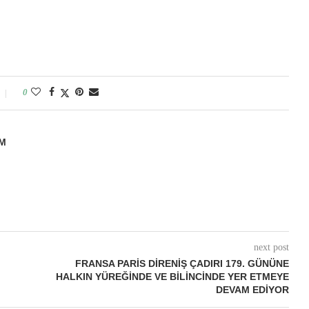
0
M
next post
FRANSA PARIS DIRENIŞ ÇADIRI 179. GÜNÜNE
HALKIN YÜREĞINDE VE BILINCINDE YER ETMEYE
DEVAM EDIYOR