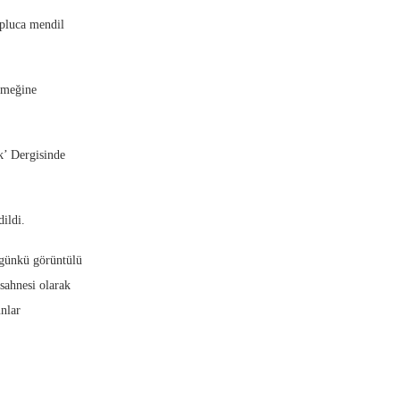
opluca mendil
yemeğine
k’ Dergisinde
ildi.
 günkü görüntülü
 sahnesi olarak
unlar