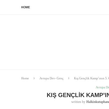
HOME
Home
Avrupa Dev- Genç
Kış Gençlik Kamp’ının 5.
Avrupa D
KIŞ GENÇLIK KAMP’I
written by
Halkinkutupha