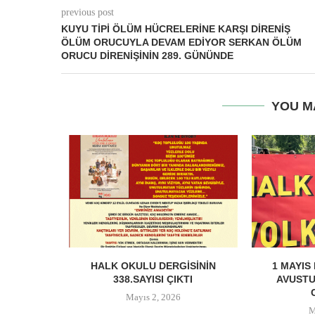
previous post
KUYU TIPI ÖLÜM HÜCRELERINE KARŞI DIRENIŞ
ÖLÜM ORUCUYLA DEVAM EDIYOR SERKAN ÖLÜM
ORUCU DIRENIŞININ 289. GÜNÜNDE
YOU M
MEYDANI:
HALK OKULU DERGISININ
1 MAYIS
 VE HALK
338.SAYISI ÇIKTI
AVUSTU
Mayıs 2, 2026
M