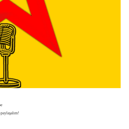
be
-paylaşalım!