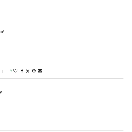
im!
0
M