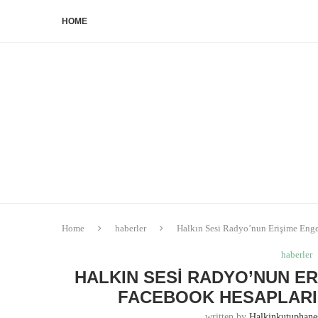
HOME
Home
haberler
Halkın Sesi Radyo’nun Erişime Enge
haberler
HALKIN SESI RADYO’NUN E
FACEBOOK HESAPLARIN
written by
Halkinkutuphan