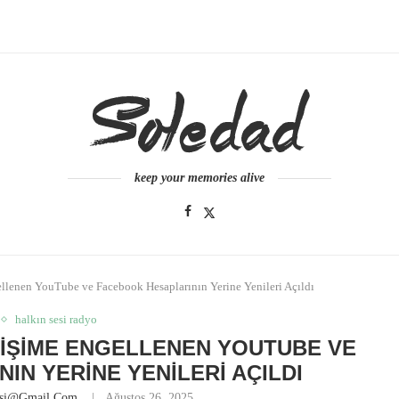
keep your memories alive
llenen YouTube ve Facebook Hesaplarının Yerine Yenileri Açıldı
halkın sesi radyo
RIŞIME ENGELLENEN YOUTUBE VE
IN YERINE YENILERI AÇILDI
esi@gmail.com
Ağustos 26, 2025