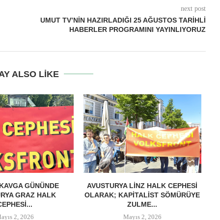
next post
UMUT TV’NIN HAZIRLADIĞI 25 AĞUSTOS TARIHLI
HABERLER PROGRAMINI YAYINLIYORUZ
AY ALSO LIKE
 KAVGA GÜNÜNDE
AVUSTURYA LINZ HALK CEPHESI
RYA GRAZ HALK
OLARAK; KAPITALIST SÖMÜRÜYE
M
CEPHESI...
ZULME...
ayıs 2, 2026
Mayıs 2, 2026