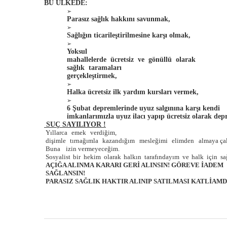
BU ÜLKEDE:
➢
Parasız sağlık hakkını savunmak,
➢
Sağlığın ticarileştirilmesine karşı olmak,
➢
Yoksul
mahallelerde
ücretsiz
ve
gönüllü
olarak
sağlık
taramaları
gerçekleştirmek,
➢
Halka ücretsiz ilk yardım kursları vermek,
➢
6 Şubat depremlerinde uyuz salgınına karşı kendi
imkanlarımızla uyuz ilacı yapıp ücretsiz olarak de
SUÇ SAYILIYOR !
Yıllarca
emek
verdiğim,
dişimle
tırnağımla
kazandığım
mesleğimi
elimden
almaya
ça
Buna
izin
vermeyeceğim.
Sosyalist
bir
hekim
olarak
halkın
tarafındayım
ve
halk
için
sa
AÇIĞA
ALINMA
KARARI GERİ ALINSIN! GÖREVE İADEM
SAĞLANSIN!
PARASIZ SAĞLIK HAKTIR
ALINIP
SATILMASI KATLİAMD