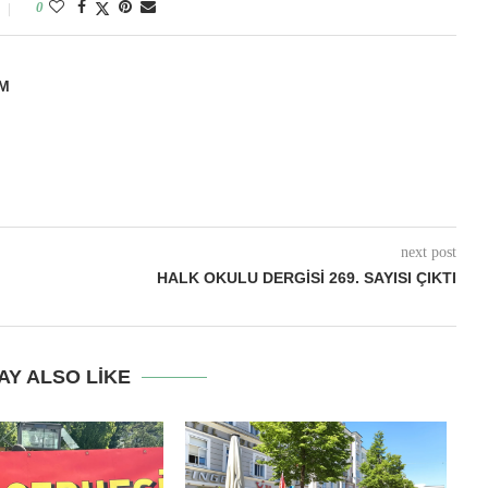
0
M
next post
HALK OKULU DERGISI 269. SAYISI ÇIKTI
AY ALSO LIKE