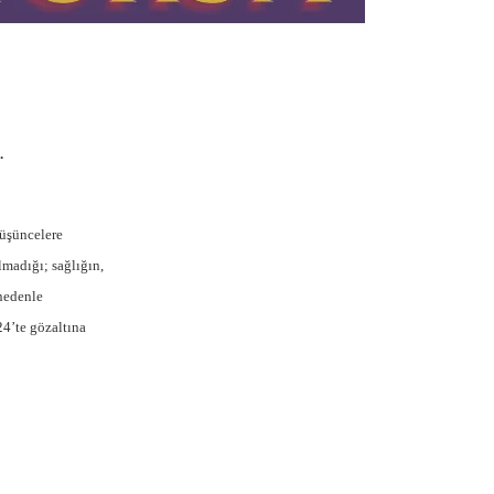
.
düşüncelere
madığı; sağlığın,
 nedenle
24’te gözaltına