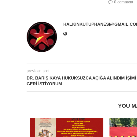
0 comment
HALKINKUTUPHANESI@GMAIL.CO
previous post
DR. BARIŞ KAYA HUKUKSUZCA AÇIĞA ALINDIM İŞIMI
GERI İSTIYORUM
YOU M