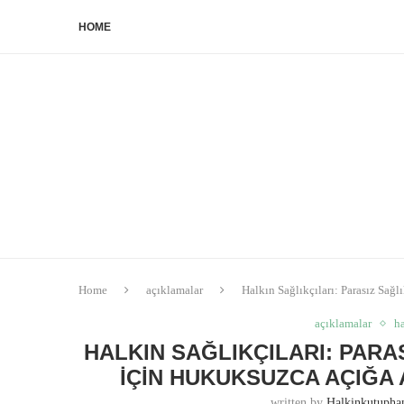
HOME
Home
açıklamalar
Halkın Sağlıkçıları: Parasız Sa
açıklamalar
ha
HALKIN SAĞLIKÇILARI: PAR
İÇIN HUKUKSUZCA AÇIĞA A
written by
Halkinkutuph