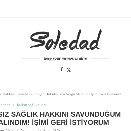
keep your memories alive
ğlık Hakkını Savunduğum İçin Hukuksuzca Açığa Alındım! İşimi Geri İstiyorum
berler
halkın sağlıkçıları
ASIZ SAĞLIK HAKKINI SAVUNDUĞUM
LINDIM! İŞIMI GERI İSTIYORUM
anesi@gmail.com
Ocak 5, 2025