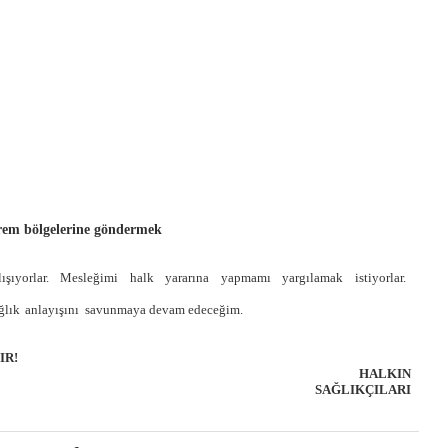
prem bölgelerine göndermek
lışıyorlar.
Mesleğimi
halk
yararına
yapmamı
yargılamak
istiyorlar.
ğlık
anlayışını
savunmaya devam edeceğim.
IR!
HALKIN
SAĞLIKÇILARI