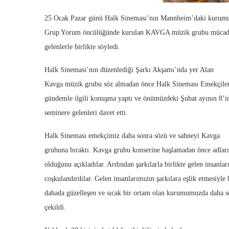
25 Ocak Pazar günü Halk Sineması’nın Mannheim’daki kurum
Grup Yorum öncülüğünde kurulan KAVGA müzik grubu mücadel
gelenlerle birlikte söyledi.
Halk Sineması’nın düzenlediği Şarkı Akşamı’nda yer Alan
Kavga müzik grubu söz almadan önce Halk Sineması Emekçiler
gündemle ilgili konuşma yaptı ve önümüzdeki Şubat ayının 8’in
seminere gelenleri davet etti.
Halk Sineması emekçimiz daha sonra sözü ve sahneyi Kavga
grubuna bıraktı. Kavga grubu konserine başlamadan önce adlar
olduğunu açıkladılar. Ardından şarkılarla birlikte gelen insanlar
coşkulandırdılar. Gelen insanlarımızın şarkılara eşlik etmesiyle b
dahada güzelleşen ve sıcak bir ortam olan kurumumuzda daha s
çekildi.