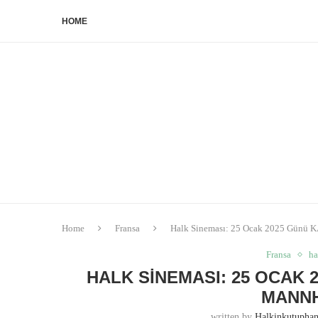
HOME
Home
Fransa
Halk Sineması: 25 Ocak 2025 Günü 
Fransa
ha
HALK SINEMASI: 25 OCAK
MANNH
written by
Halkinkutupha