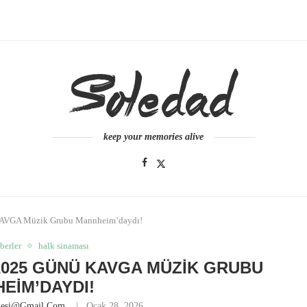
keep your memories alive
KAVGA Müzik Grubu Mannheim’daydı!
berler
halk sinaması
 2025 GÜNÜ KAVGA MÜZIK GRUBU
EIM’DAYDI!
nesi@gmail.com
Ocak 28, 2026