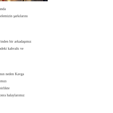
unda
emizin şarkılarını
inden bir arkadaşımız
deki kahvaltı ve
ının neden Kavga
ımızı
irlikte
onra halaylarımız