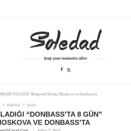
keep your memories alive
ONBASS’TA 8 GÜN” Belgeseli Minsk, Moskova ve Donbass’ta
haberler
rusya
LADIĞI “DONBASS’TA 8 GÜN”
MOSKOVA VE DONBASS’TA
anesi@gmail.com
Şubat 7, 2025