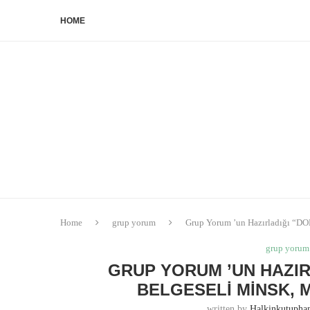
HOME
Home
grup yorum
Grup Yorum ’un Hazırladığı “D
grup yorum
GRUP YORUM ’UN HAZIR
BELGESELI MINSK, 
written by
Halkinkutuph