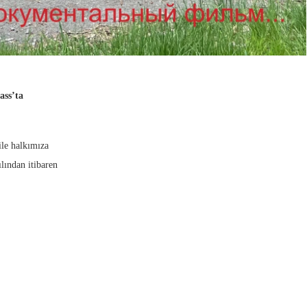
ss’ta
le halkımıza
lından itibaren