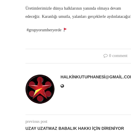
Üretimlerimizle dünya halklarının yanında olmaya devam
edeceğiz. Karanlığı umutla, yalanları gerçeklerle aydınlatacağı
#grupyorumheryerde
0 comment
HALKINKUTUPHANESI@GMAIL.CO
previous post
UZAY UZATMAZ BABALIK HAKKI İÇIN DIRENIYOR