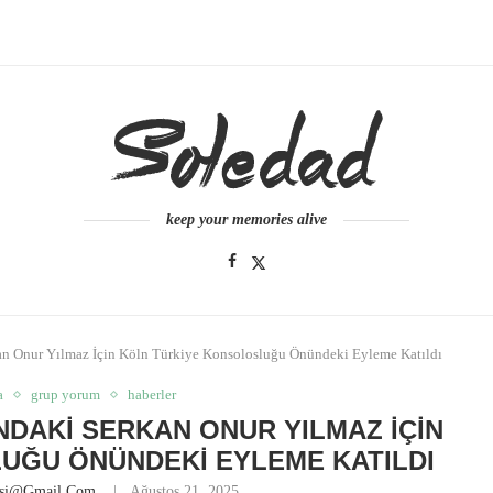
keep your memories alive
n Onur Yılmaz İçin Köln Türkiye Konsolosluğu Önündeki Eyleme Katıldı
a
grup yorum
haberler
AKI SERKAN ONUR YILMAZ İÇIN
UĞU ÖNÜNDEKI EYLEME KATILDI
esi@gmail.com
Ağustos 21, 2025