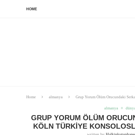
HOME
Home
almanya
Grup Yorum Ölüm Orucundaki Serka
almanya
düny
GRUP YORUM ÖLÜM ORUCUND
KÖLN TÜRKIYE KONSOLOSL
written by
Halkinkutuphan