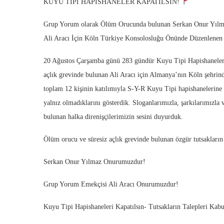
KUYU TİPİ HAPİSHANELER KAPATILSIN!
Grup Yorum olarak Ölüm Orucunda bulunan Serkan Onur Yılm
Ali Aracı İçin Köln Türkiye Konsolosluğu Önünde Düzenlenen
20 Ağustos Çarşamba günü 283 gündür Kuyu Tipi Hapishanelerin
açlık grevinde bulunan Ali Aracı için Almanya’nın Köln şehri
toplam 12 kişinin katılımıyla S-Y-R Kuyu Tipi hapishanelerine 
yalnız olmadıklarını gösterdik. Sloganlarımızla, şarkılarımızla
bulunan halka direnişçilerimizin sesini duyurduk.
Ölüm orucu ve süresiz açlık grevinde bulunan özgür tutsakların t
Serkan Onur Yılmaz Onurumuzdur!
Grup Yorum Emekçisi Ali Aracı Onurumuzdur!
Kuyu Tipi Hapishaneleri Kapatılsın- Tutsakların Talepleri Kabu