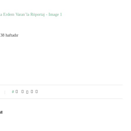
38 haftadır
0
M