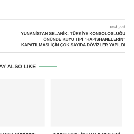
next post
YUNANISTAN SELANIK: TÜRKIYE KONSOLOSLUĞU
ÖNÜNDE KUYU TIPI “HAPISHANELERIN”
KAPATILMASI İÇIN ÇOK SAYIDA DÖVIZLER YAPILDI
AY ALSO LIKE