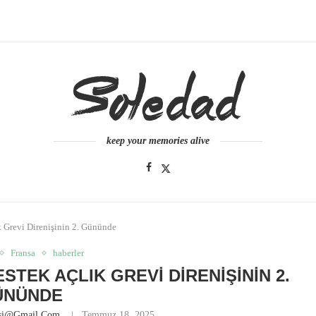
keep your memories alive
ık Grevi Direnişinin 2. Gününde
Fransa
haberler
STEK AÇLIK GREVI DIRENIŞININ 2.
ÜNÜNDE
esi@gmail.com
Temmuz 18, 2025