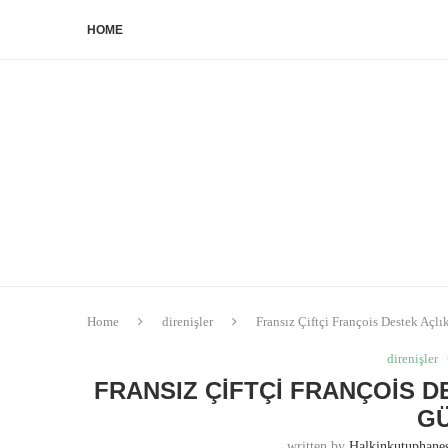
HOME
Home
direnişler
Fransız Çiftçi François Destek Açl
direnişler
FRANSIZ ÇIFTÇI FRANÇOIS DE
G
written by
Halkinkutuphan