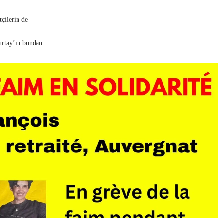
tçilerin de
Kurtay’ın bundan