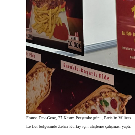
Fransa Dev-Genç, 27 Kasım Perşembe günü, Paris’in Villiers
Le Bel bölgesinde Zehra Kurtay için afişleme çalışması yaptı.