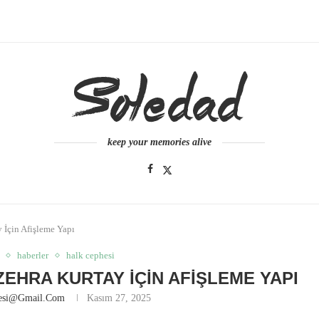
keep your memories alive
 İçin Afişleme Yapı
haberler
halk cephesi
ZEHRA KURTAY İÇIN AFIŞLEME YAPI
nesi@gmail.com
Kasım 27, 2025