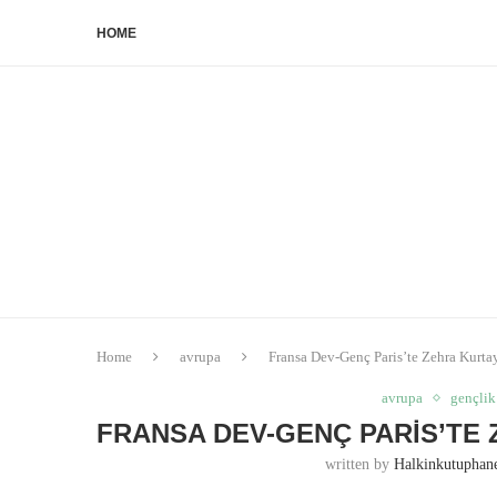
HOME
Home
avrupa
Fransa Dev-Genç Paris’te Zehra Kurtay
avrupa
gençlik
FRANSA DEV-GENÇ PARIS’TE 
written by
Halkinkutupha