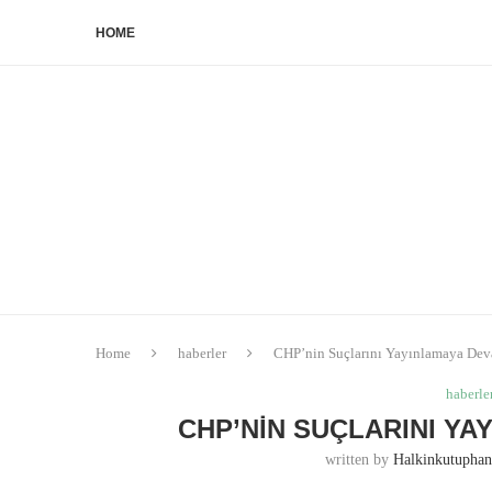
HOME
Home
haberler
CHP’nin Suçlarını Yayınlamaya De
haberle
CHP’NIN SUÇLARINI Y
written by
Halkinkutupha