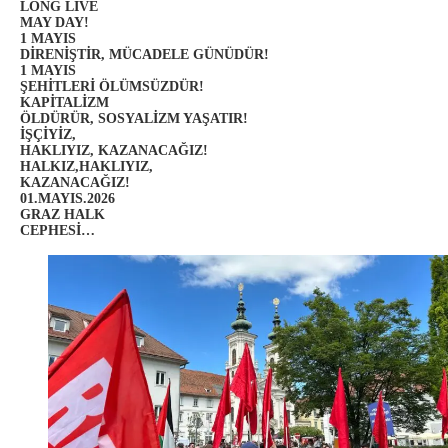
LONG LIVE
MAY DAY!
1 MAYIS
DİRENİŞTİR, MÜCADELE GÜNÜDÜR!
1 MAYIS
ŞEHİTLERİ ÖLÜMSÜZDÜR!
KAPİTALİZM
ÖLDÜRÜR, SOSYALİZM YAŞATIR!
İŞÇİYİZ,
HAKLIYIZ, KAZANACAĞIZ!
HALKIZ,HAKLIYIZ,
KAZANACAĞIZ!
01.MAYIS.2026
GRAZ HALK
CEPHESİ…