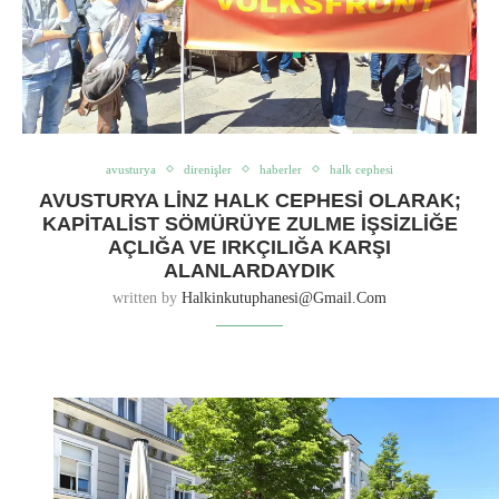
avusturya
direnişler
haberler
halk cephesi
AVUSTURYA LINZ HALK CEPHESI OLARAK;
KAPITALIST SÖMÜRÜYE ZULME İŞSIZLIĞE
AÇLIĞA VE IRKÇILIĞA KARŞI
ALANLARDAYDIK
written by
Halkinkutuphanesi@gmail.com