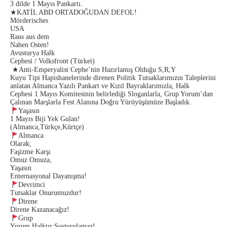
3 dilde 1 Mayıs Pankartı.
★
KAT
İ
L ABD ORTADO
Ğ
UDAN DEFOL!
Mörderisches
USA
Raus aus dem
Nahen Osten!
Avusturya Halk
Cephesi / Volksfront (Türkei)
★
Anti-Emperyalist Cephe’nin Haz
ı
rlam
ış
Oldu
ğ
u S,R,Y
Kuyu Tipi Hapishanelerinde direnen Politik Tutsaklar
ı
m
ı
z
ı
n Taleplerini
anlatan Almanca Yaz
ı
l
ı
Pankart ve K
ı
z
ı
l Bayraklar
ı
m
ı
zla, Halk
Cephesi 1 May
ı
s Komitesinin belirledi
ğ
i Sloganlarla, Grup Yorum’dan
Ç
al
ı
nan Mar
ş
larla Fest Alan
ı
na Do
ğ
ru Y
ü
r
ü
y
üşü
m
ü
ze Ba
ş
lad
ı
k.
Yaşasın
1 Mayıs Biji Yek Gulan!
(Almanca,Türkçe,Kürtçe)
Almanca
Olarak;
Faşizme Karşı
Omuz Omuza,
Yaşasın
Enternasyonal Dayanışma!
Devrimci
Tutsaklar Onurumuzdur!
Direne
Direne Kazanacağız!
Grup
Yorum Halktır Susturulamaz!