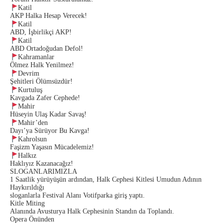
Katil
AKP Halka Hesap Verecek!
Katil
ABD, İşbirlikçi AKP!
Katil
ABD Ortadoğudan Defol!
Kahramanlar
Ölmez Halk Yenilmez!
Devrim
Şehitleri Ölümsüzdür!
Kurtuluş
Kavgada Zafer Cephede!
Mahir
Hüseyin Ulaş Kadar Savaş!
Mahir’den
Dayı’ya Sürüyor Bu Kavga!
Kahrolsun
Faşizm Yaşasın Mücadelemiz!
Halkız
Haklıyız Kazanacağız!
SLOGANLARIMIZLA
1 Saatlik yürüyüşün ardından, Halk Cephesi Kitlesi Umudun Adının
Haykırıldığı
sloganlarla Festival Alanı Votifparka giriş yaptı.
Kitle Miting
Alanında Avusturya Halk Cephesinin Standın da Toplandı.
Opera Önünden