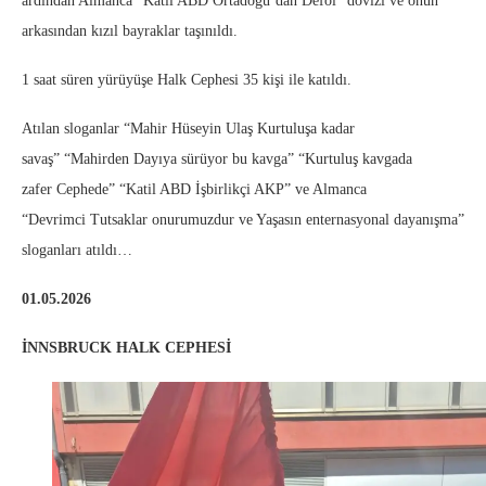
ardından Almanca “Katil ABD Ortadoğu’dan Defol” dövizi ve onun
arkasından kızıl bayraklar taşınıldı.
1 saat süren yürüyüşe Halk Cephesi 35 kişi ile katıldı.
Atılan sloganlar “Mahir Hüseyin Ulaş Kurtuluşa kadar
savaş” “Mahirden Dayıya sürüyor bu kavga” “Kurtuluş kavgada
zafer Cephede” “Katil ABD İşbirlikçi AKP” ve Almanca
“Devrimci Tutsaklar onurumuzdur ve Yaşasın enternasyonal dayanışma”
sloganları atıldı…
01.05.2026
İNNSBRUCK HALK CEPHESİ