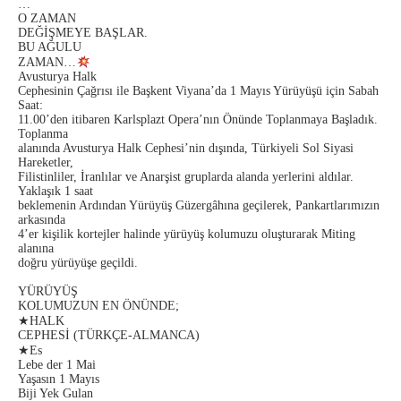
…
O ZAMAN
DEĞİŞMEYE BAŞLAR.
BU AĞULU
ZAMAN…
Avusturya Halk
Cephesinin Çağrısı ile Başkent Viyana’da 1 Mayıs Yürüyüşü için Sabah
Saat:
11.00’den itibaren Karlsplazt Opera’nın Önünde Toplanmaya Başladık.
Toplanma
alanında Avusturya Halk Cephesi’nin dışında, Türkiyeli Sol Siyasi
Hareketler,
Filistinliler, İranlılar ve Anarşist gruplarda alanda yerlerini aldılar.
Yaklaşık 1 saat
beklemenin Ardından Yürüyüş Güzergâhına geçilerek, Pankartlarımızın
arkasında
4’er kişilik kortejler halinde yürüyüş kolumuzu oluşturarak Miting
alanına
doğru yürüyüşe geçildi.
YÜRÜYÜŞ
KOLUMUZUN EN ÖNÜNDE;
★
HALK
CEPHES
İ
(T
Ü
RK
Ç
E-ALMANCA)
★
Es
Lebe der 1 Mai
Yaşasın 1 Mayıs
Biji Yek Gulan