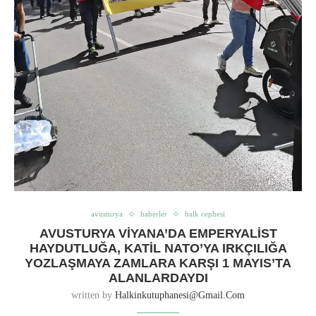
avusturya
haberler
halk cephesi
AVUSTURYA VIYANA’DA EMPERYALIST
HAYDUTLUĞA, KATIL NATO’YA IRKÇILIĞA
YOZLAŞMAYA ZAMLARA KARŞI 1 MAYIS’TA
ALANLARDAYDI
written by
Halkinkutuphanesi@gmail.com