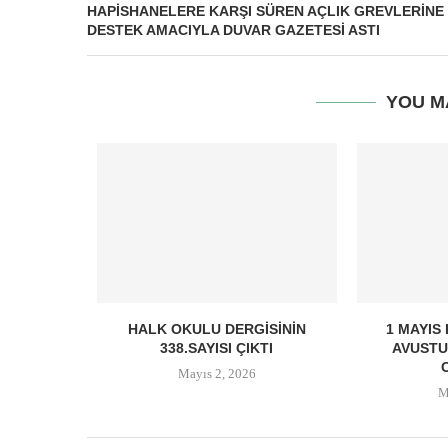
HAPISHANELERE KARŞI SÜREN AÇLIK GREVLERINE
DESTEK AMACIYLA DUVAR GAZETESI ASTI
YOU M
HALK OKULU DERGISININ
1 MAYIS
338.SAYISI ÇIKTI
AVUSTU
Mayıs 2, 2026
M