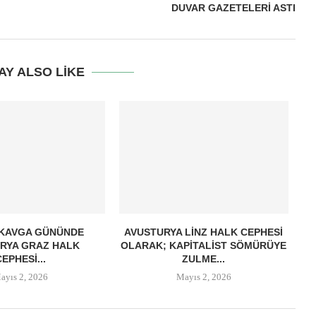
DUVAR GAZETELERI ASTI
AY ALSO LIKE
 KAVGA GÜNÜNDE
AVUSTURYA LINZ HALK CEPHESI
RYA GRAZ HALK
OLARAK; KAPITALIST SÖMÜRÜYE
CEPHESI...
ZULME...
ayıs 2, 2026
Mayıs 2, 2026