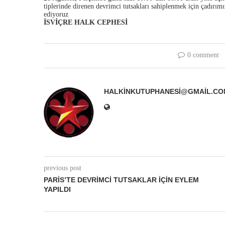
tiplerinde direnen devrimci tutsakları sahiplenmek için çadırımı
ediyoruz
İSVİÇRE HALK CEPHESİ
0 comment
HALKINKUTUPHANESI@GMAIL.CO
previous post
PARIS’TE DEVRIMCI TUTSAKLAR İÇIN EYLEM
YAPILDI