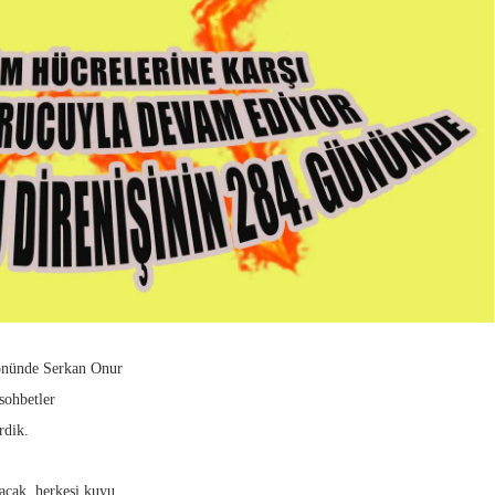
 önünde Serkan Onur
 sohbetler
rdik.
acak, herkesi kuyu