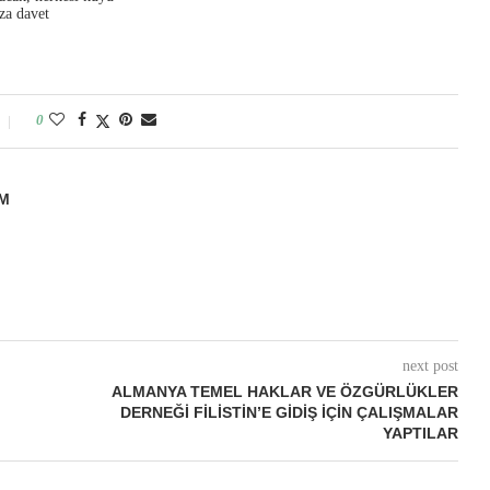
za davet
0
M
next post
ALMANYA TEMEL HAKLAR VE ÖZGÜRLÜKLER
DERNEĞI FILISTIN’E GIDIŞ İÇIN ÇALIŞMALAR
YAPTILAR