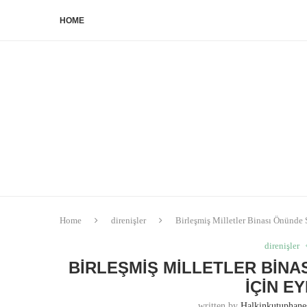
HOME
Home
direnişler
Birleşmiş Milletler Binası Önünde
direnişler
BIRLEŞMIŞ MILLETLER BIN
İÇIN E
written by
Halkinkutuphan