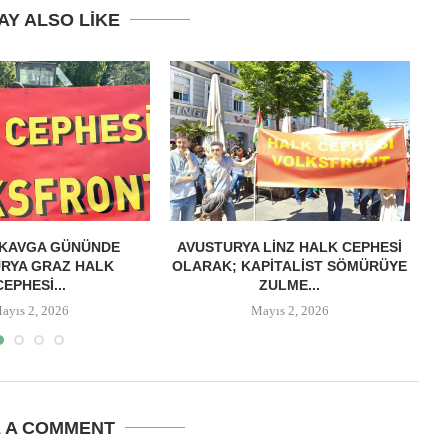
AY ALSO LIKE
 KAVGA GÜNÜNDE
AVUSTURYA LINZ HALK CEPHESI
RYA GRAZ HALK
OLARAK; KAPITALIST SÖMÜRÜYE
M
CEPHESI...
ZULME...
ayıs 2, 2026
Mayıs 2, 2026
E A COMMENT