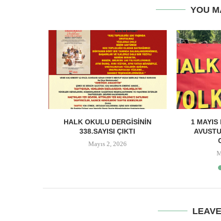
YOU M
MEYDANI:
HALK OKULU DERGISININ
1 MAYIS
 VE HALK
338.SAYISI ÇIKTI
AVUSTU
Mayıs 2, 2026
M
LEAV