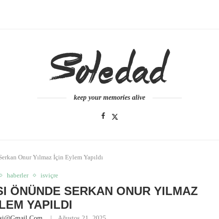
keep your memories alive
 Serkan Onur Yılmaz İçin Eylem Yapıldı
haberler
isviçre
ASI ÖNÜNDE SERKAN ONUR YILMAZ
YLEM YAPILDI
esi@gmail.com
Ağustos 21, 2025