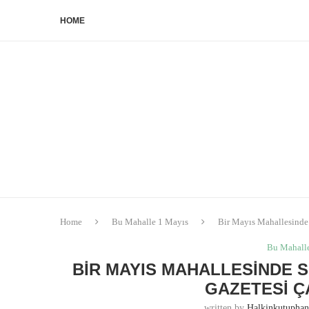
HOME
Home
Bu Mahalle 1 Mayıs
Bir Mayıs Mahallesinde 
Bu Mahall
BIR MAYIS MAHALLESINDE 
GAZETESI Ç
written by
Halkinkutupha