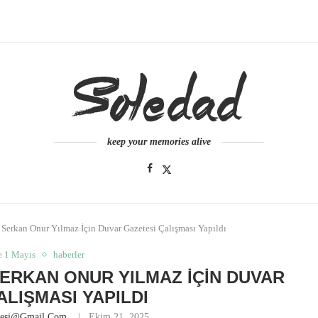
keep your memories alive
Serkan Onur Yılmaz İçin Duvar Gazetesi Çalışması Yapıldı
e 1 Mayıs
haberler
SERKAN ONUR YILMAZ İÇIN DUVAR
ALIŞMASI YAPILDI
nesi@gmail.com
Ekim 21, 2025