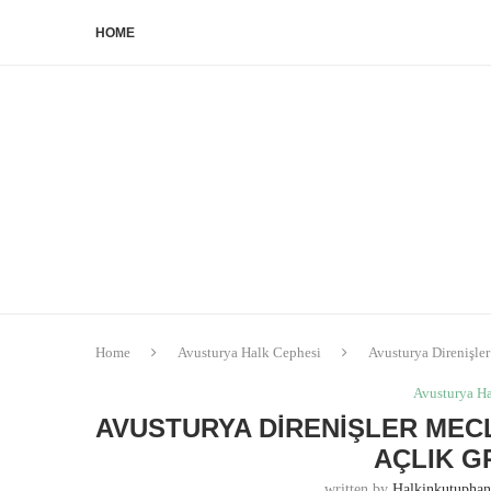
HOME
Home
Avusturya Halk Cephesi
Avusturya Direnişle
Avusturya H
AVUSTURYA DIRENIŞLER MECL
AÇLIK G
written by
Halkinkutupha