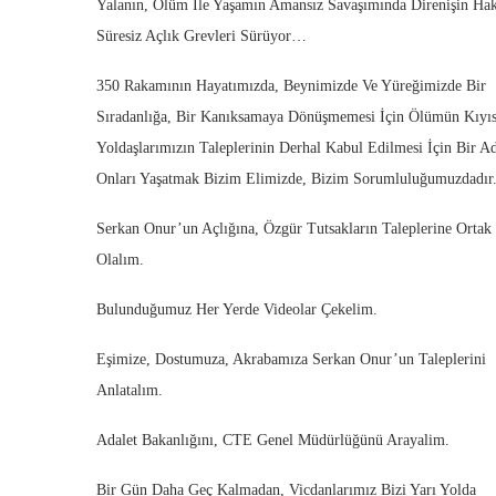
Yalanın, Ölüm İle Yaşamın Amansız Savaşımında Direnişin Ha
Süresiz Açlık Grevleri Sürüyor…
350 Rakamının Hayatımızda, Beynimizde Ve Yüreğimizde Bir
Sıradanlığa, Bir Kanıksamaya Dönüşmemesi İçin Ölümün Kıyıs
Yoldaşlarımızın Taleplerinin Derhal Kabul Edilmesi İçin Bir 
Onları Yaşatmak Bizim Elimizde, Bizim Sorumluluğumuzdadır
Serkan Onur’un Açlığına, Özgür Tutsakların Taleplerine Ortak
Olalım.
Bulunduğumuz Her Yerde Videolar Çekelim.
Eşimize, Dostumuza, Akrabamıza Serkan Onur’un Taleplerini
Anlatalım.
Adalet Bakanlığını, CTE Genel Müdürlüğünü Arayalim.
Bir Gün Daha Geç Kalmadan, Vicdanlarımız Bizi Yarı Yolda