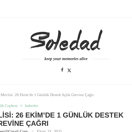
keep your memories alive
r Meclisi: 26 Ekim’de 1 Günlük Destek Açlık Grevine Çağrı
alk Cephesi
haberler
ISI: 26 EKIM’DE 1 GÜNLÜK DESTEK
REVINE ÇAĞRI
nesi@gmail.com
Ekim 24, 2025