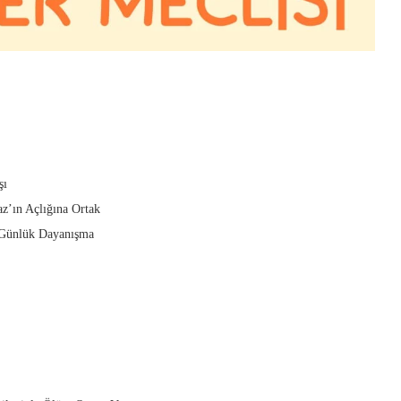
şı
’ın Açlığına Ortak
 Günlük Dayanışma