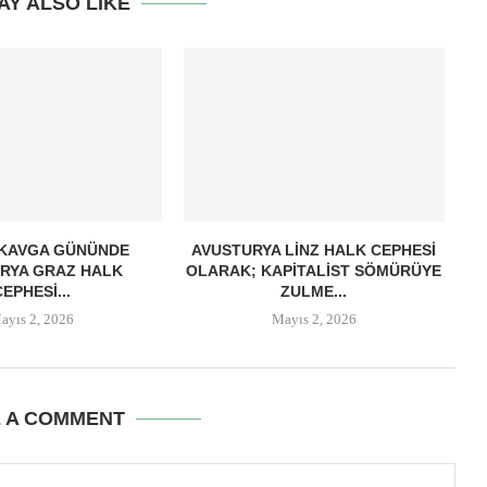
AY ALSO LIKE
 KAVGA GÜNÜNDE
AVUSTURYA LINZ HALK CEPHESI
RYA GRAZ HALK
OLARAK; KAPITALIST SÖMÜRÜYE
CEPHESI...
ZULME...
ayıs 2, 2026
Mayıs 2, 2026
E A COMMENT