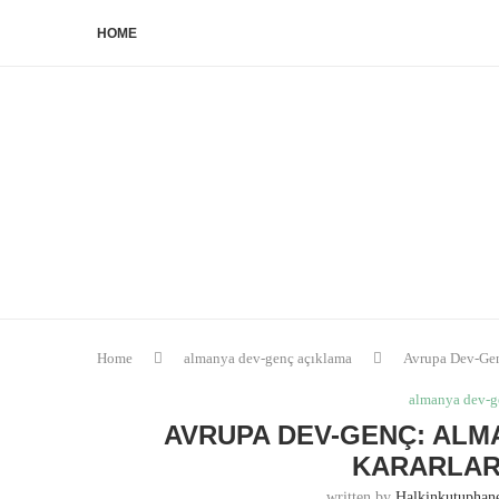
HOME
Home
almanya dev-genç açıklama
Avrupa Dev-Gen
almanya dev-g
AVRUPA DEV-GENÇ: ALM
KARARLARI
written by
Halkinkutupha