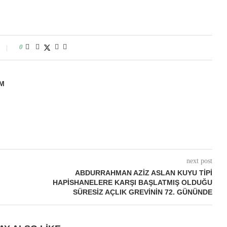
0
M
next post
ABDURRAHMAN AZIZ ASLAN KUYU TIPI
HAPISHANELERE KARŞI BAŞLATMIŞ OLDUĞU
SÜRESIZ AÇLIK GREVININ 72. GÜNÜNDE