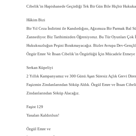
Cibelik’in Hapishanede Geçirdiği Tek Bir Gün Bile Hiçbir Hukuka
Hâkim Bizi
Bir Yıl Ceza İndirimi ile Kandırdığını, Ağzımıza Bir Parmak Bal 
Zannediyor. Biz Tarihimizden Öğreniyoruz. Bu Tür Oyunları Çok İy
Hukuksuzluğun Peşini Bırakmayacağız. Bizler Avrupa Dev-Gençlil
Özgür Emre Ve İhsan Cibelik’in Özgürlüğü İçin Mücadele Etmeye
Serkan Küpeliyi
2 Yıllık Kampanyamız ve 300 Günü Aşan Süresiz Açlık Grevi Diren
Faşizmin Zindanlarından Söküp Aldık. Özgül Emre ve İhsan Cibel
Zindanlarından Söküp Alacağız.
Faşist 129
Yasaları Kaldırılsın!
Özgül Emre ve