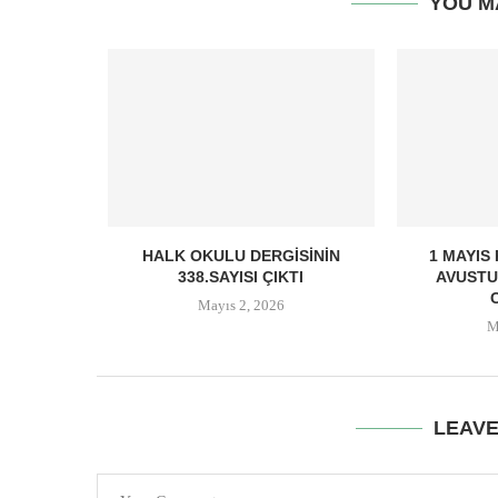
YOU M
HALK OKULU DERGISININ
1 MAYIS
338.SAYISI ÇIKTI
AVUSTU
Mayıs 2, 2026
M
LEAV