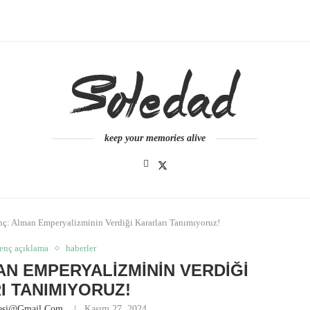
keep your memories alive
ç: Alman Emperyalizminin Verdiği Kararları Tanımıyoruz!
enç açıklama
haberler
AN EMPERYALIZMININ VERDIĞI
 TANIMIYORUZ!
nesi@gmail.com
Kasım 27, 2024