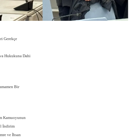
ri Gerekçe
uva Hukukuna Dahi
Tamamen Bir
kim Kamuoyunun
l İndirim
mre ve İhsan