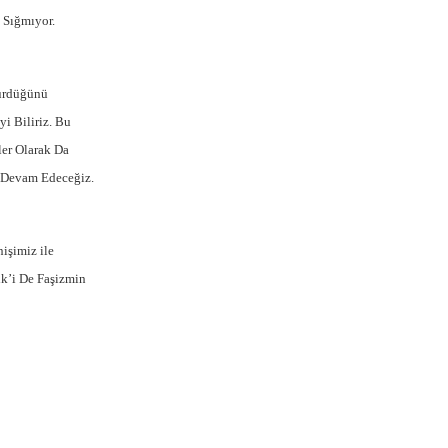
 Sığmıyor.
Sürdüğünü
i Biliriz. Bu
er Olarak Da
 Devam Edeceğiz.
işimiz ile
ik’i De Faşizmin