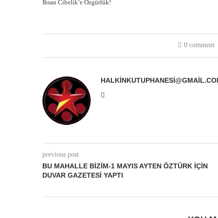
İhsan Cibelik’e Özgürlük!
0 comment
HALKINKUTUPHANESI@GMAIL.CO
previous post
BU MAHALLE BIZIM-1 MAYIS AYTEN ÖZTÜRK İÇIN
DUVAR GAZETESI YAPTI