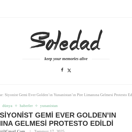
keep your memories alive
e: Siyonist Gemi Ever Golden’ın Yunanistan’ın Pire Limanına Gelmesi Protesto Ed
dünya
haberler
yunanistan
 SIYONIST GEMI EVER GOLDEN’IN
NINA GELMESI PROTESTO EDILDI
esi@gmail.com
Temmuz 17, 2025