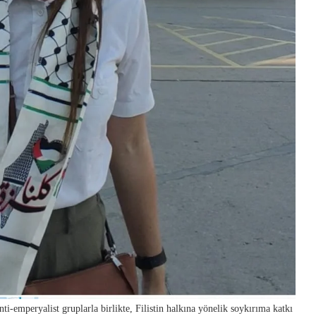
i-emperyalist gruplarla birlikte, Filistin halkına yönelik soykırıma katkı