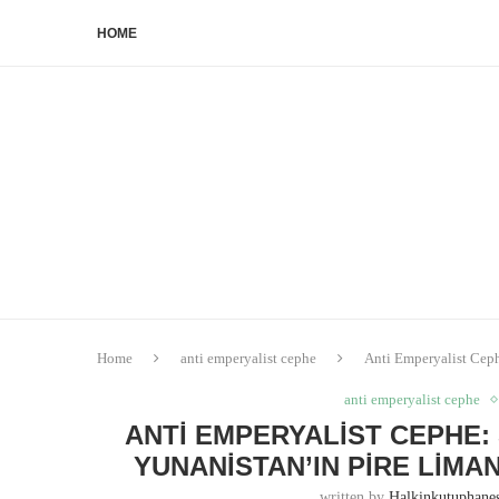
HOME
Home
anti emperyalist cephe
Anti Emperyalist Ceph
anti emperyalist cephe
ANTI EMPERYALIST CEPHE:
YUNANISTAN’IN PIRE LIMA
written by
Halkinkutuphan