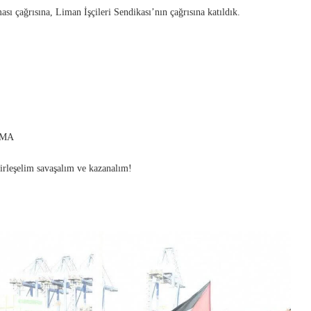
sı çağrısına, Liman İşçileri Sendikası’nın çağrısına katıldık.
AMA
irleşelim savaşalım ve kazanalım!