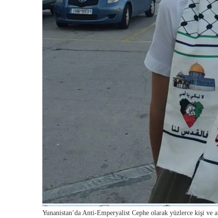
Yunanistan’da Anti-Emperyalist Cephe olarak yüzlerce kişi ve ant