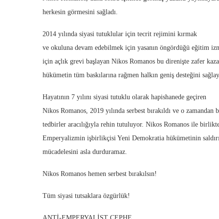
herkesin görmesini sağladı.
2014 yılında siyasi tutuklular için tecrit rejimini kırmak
ve okuluna devam edebilmek için yasanın öngördüğü eğitim izn
için açlık grevi başlayan Nikos Romanos bu direnişte zafer kaza
hükümetin tüm baskılarına rağmen halkın geniş desteğini sağlay
Hayatının 7 yılını siyasi tutuklu olarak hapishanede geçiren
Nikos Romanos, 2019 yılında serbest bırakıldı ve o zamandan ber
tedbirler aracılığıyla rehin tutuluyor. Nikos Romanos ile birlikt
Emperyalizmin işbirlikçisi Yeni Demokratia hükümetinin saldırı
mücadelesini asla durduramaz.
Nikos Romanos hemen serbest bırakılsın!
Tüm siyasi tutsaklara özgürlük!
ANTİ-EMPERYALİST CEPHE