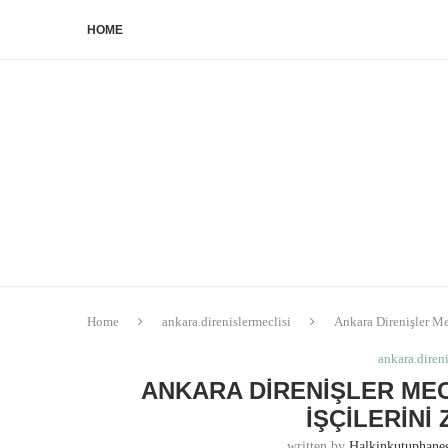
HOME
Home
ankara.direnislermeclisi
Ankara Direnişler Mec
ankara.direni
ANKARA DIRENIŞLER MEC
İŞÇILERINI
written by
Halkinkutuphan