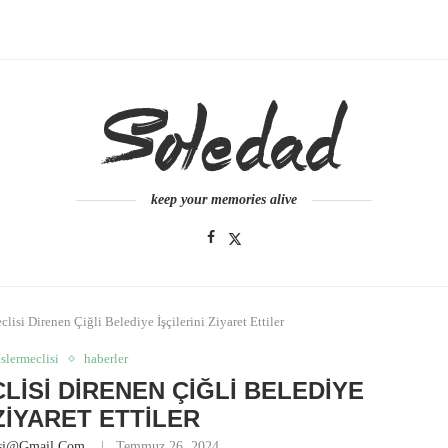
keep your memories alive
lisi Direnen Çiğli Belediye İşçilerini Ziyaret Ettiler
slermeclisi
haberler
LISI DIRENEN ÇIĞLI BELEDIYE
 ZIYARET ETTILER
esi@gmail.com
Temmuz 26, 2024