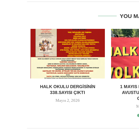
YOU M
MEYDANI:
HALK OKULU DERGISININ
1 MAYIS
 VE HALK
338.SAYISI ÇIKTI
AVUSTU
Mayıs 2, 2026
M