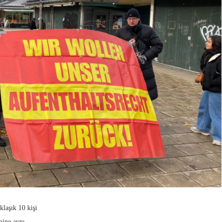
laşık 10 kişi
mine aynı