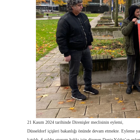
21 Kasım 2024 tarihinde Direnişler meclisinin eylemi,
Düsseldorf içişleri bakanlığı önünde devam etmekte. Eyleme yak
katıldı. 6 yıldır oturum hakkı için direnen Deniz Yıldız’ın eyle