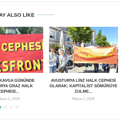
AY ALSO LIKE
 KAVGA GÜNÜNDE
AVUSTURYA LINZ HALK CEPHESI
RYA GRAZ HALK
OLARAK; KAPITALIST SÖMÜRÜYE
M
CEPHESI...
ZULME...
ayıs 2, 2026
Mayıs 2, 2026