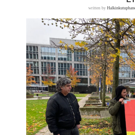
written by
Halkinkutupha