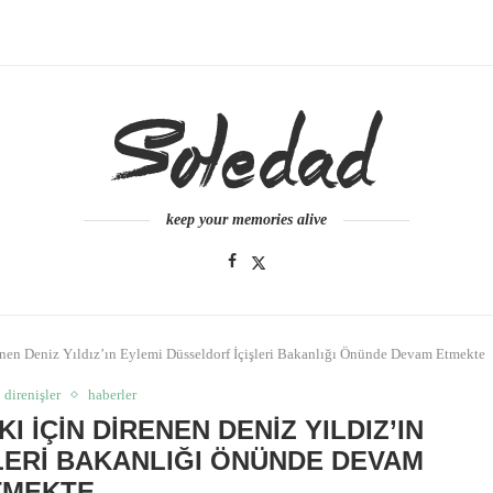
keep your memories alive
nen Deniz Yıldız’ın Eylemi Düsseldorf İçişleri Bakanlığı Önünde Devam Etmekte
direnişler
haberler
 İÇIN DIRENEN DENIZ YILDIZ’IN
LERI BAKANLIĞI ÖNÜNDE DEVAM
TMEKTE