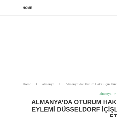
HOME
Home
almanya
Almanya’da Oturum Hakkı İçin Dire
almanya
ALMANYA’DA OTURUM HAKKI
EYLEMI DÜSSELDORF İÇIŞ
E